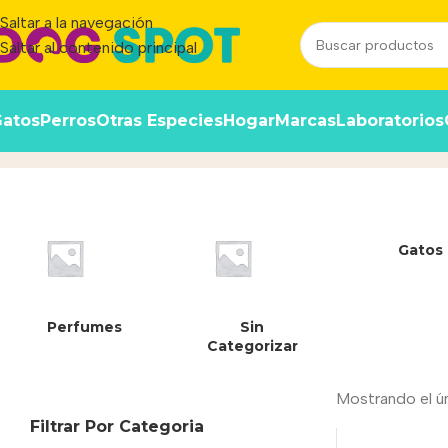
Saltar a la navegación
Saltar al contenido principal
atos
Perros
Otras Especies
Hogar
Marcas
Laboratorios
6920761896121
Inicio
/
Producto
Gatos
Perfumes
Sin
Categorizar
Mostrando el ú
Filtrar Por Categoria