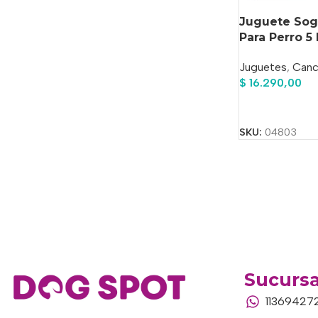
Juguete Sog
Para Perro 
Juguetes
,
Canc
$
16.290,00
Añadir Al Carrit
SKU:
04803
Sucursa
11369427