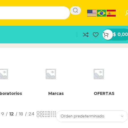
$
0,00
boratorios
Marcas
OFERTAS
9
12
18
24