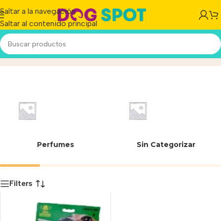
Saltar a la navegación
Saltar al contenido principal
6920761896138
Inicio
/
Producto
Perfumes
Sin Categorizar
Filters