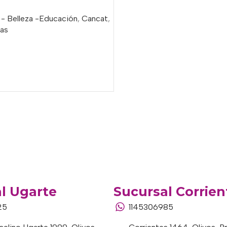
 - Belleza -Educación
,
Cancat
,
ias
o
l Ugarte
Sucursal Corrien
25
1145306985