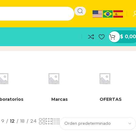
$
0,00
boratorios
Marcas
OFERTAS
9
12
18
24