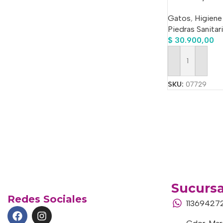
Gatos
,
Higiene
Piedras Sanitar
$
30.900,00
Añadir Al Carrit
SKU:
07729
Sucursa
Redes Sociales
11369427