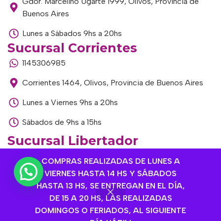
Gdor. Marcelino Ugarte 1999, Olivos, Provincia de
Buenos Aires
Lunes a Sábados 9hs a 20hs
Sucursal Corrientes
1145306985
Corrientes 1464, Olivos, Provincia de Buenos Aires
Lunes a Viernes 9hs a 20hs
Sábados de 9hs a 15hs
Sucursal Libertador
1168893524
COMPRAS REALIZADAS DE LUNES A
VIERNES HASTA 14 HS Y SÁBADOS
Av. del Libertador 1915, Vte. López, Provincia de
HASTA 13 HS, SE ENTREGAN EN EL DÍA,
Buenos Aires
DE 15 A 20 HS, LAS REALIZADAS
Lunes a Viernes de 9hs a 13hs / 16hs a 20hs
DOMINGOS O FERIADOS, AL SIGUIENTE