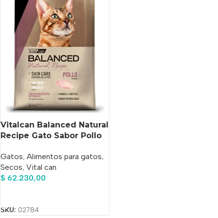
Vitalcan Balanced Natural
Recipe Gato Sabor Pollo
Adulto x 7,5 Kg
Gatos
,
Alimentos para gatos
,
Secos
,
Vital can
$
62.230,00
Añadir Al Carrito
SKU:
02784