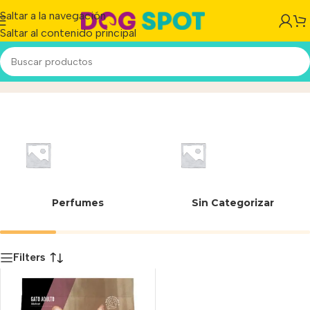
Saltar a la navegación
Saltar al contenido principal
7% Minerales totales
Inicio
/
Producto
Perfumes
Sin Categorizar
Filters