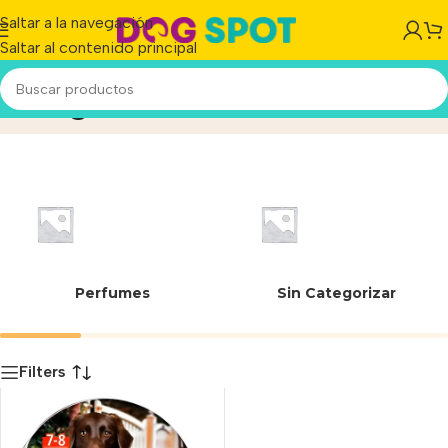
Saltar a la navegación
Saltar al contenido principal
70 kg
Inicio
/
Producto
Perfumes
Sin Categorizar
Filters