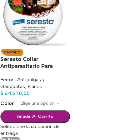
AGOTADO
Seresto Collar
Antiparasitario Para
Perros De Mas De 8 Kg
Perros
,
Antipulgas y
Garrapatas
,
Elanco
$
64.270,00
Color
Añadir Al Carrito
Seleccione la ubicación de
entrega
Sin Stock