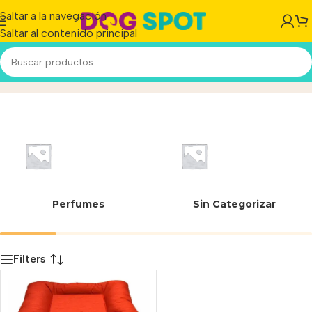
Saltar a la navegación
Saltar al contenido principal
70cmx 55cm
Inicio
/
Producto
Perfumes
Sin Categorizar
Filters