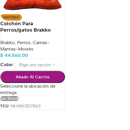
AGOTADO
Colchón Para
Perros/gatos Brakko
Extreme 3 (60 X 50 X Cm)
Brakko
,
Perros
,
Camas-
Mantas-Moisés
$
44.560,00
Color
Añadir Al Carrito
Seleccione la ubicación de
entrega
Sin Stock
SKU:
MLA863127863