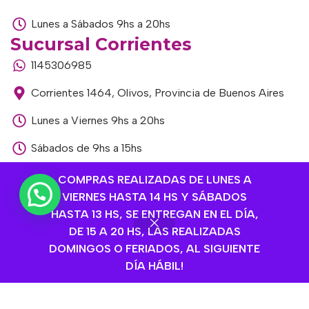
Lunes a Sábados 9hs a 20hs
Sucursal Corrientes
1145306985
Corrientes 1464, Olivos, Provincia de Buenos Aires
Lunes a Viernes 9hs a 20hs
Sábados de 9hs a 15hs
Sucursal Libertador
COMPRAS REALIZADAS DE LUNES A
1168893524
VIERNES HASTA 14 HS Y SÁBADOS
HASTA 13 HS, SE ENTREGAN EN EL DÍA,
Av. del Libertador 1915, Vte. López, Provincia de
DE 15 A 20 HS, LAS REALIZADAS
Buenos Aires
DOMINGOS O FERIADOS, AL SIGUIENTE
DÍA HÁBIL!
Lunes a Viernes de 9hs a 13hs / 16hs a 20hs
Sábados de 9hs a 15hs