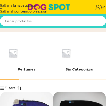
Saltar a la navegación
Saltar al contenido principal
75 cm
Inicio
/
Producto
Perfumes
Sin Categorizar
Filters