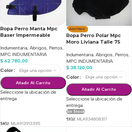
Ropa Perro Manta Mpc
AGOTADO
Baxer Impermeable
Ropa Perro Polar Mpc
C/corderito Talle 75
Moro Liviana Talle 75
Indumentaria
,
Abrigos
,
Perros
,
Calidad Premium
MPC INDUMENTARIA
Indumentaria
,
Abrigos
,
Perros
,
$
62.780,00
MPC INDUMENTARIA
$
38.120,00
Color
Color
Añadir Al Carrito
Añadir Al Carrito
Seleccione la ubicación de
entrega
Seleccione la ubicación de
entrega
Sin Stock
Seleccionar Opciones
SKU:
MLA1134808317
SKU:
MLA913913395