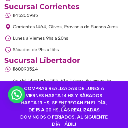
Sucursal Corrientes
1145306985
Corrientes 1464, Olivos, Provincia de Buenos Aires
Lunes a Viernes 9hs a 20hs
Sábados de 9hs a 15hs
Sucursal Libertador
1168893524
Av. del Libertador 1915, Vte. López, Provincia de
Buenos Aires
COMPRAS REALIZADAS DE LUNES A
VIERNES HASTA 14 HS Y SÁBADOS
Lunes a Viernes de 9hs a 13hs / 16hs a 20hs
HASTA 13 HS, SE ENTREGAN EN EL DÍA,
DE 15 A 20 HS, LAS REALIZADAS
Sábados de 9hs a 15hs
DOMINGOS O FERIADOS, AL SIGUIENTE
DÍA HÁBIL!