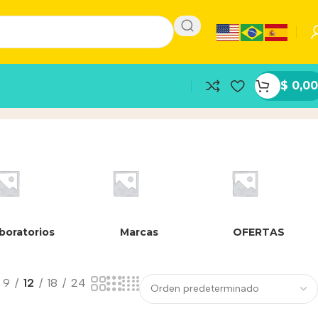
$
0,00
boratorios
Marcas
OFERTAS
9
12
18
24