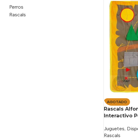
Perros
Rascals
AGOTADO
Rascals Alfo
Interactivo 
Juguetes
,
Disp
Rascals