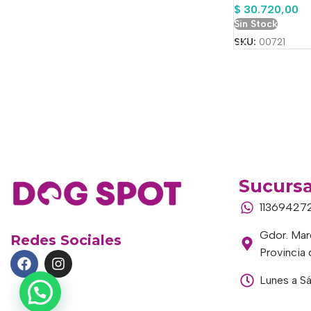
$
30.720,00
Sin Stock
SKU:
00721
Sucursa
11369427
Gdor. Marc
Redes Sociales
Provincia
Lunes a S