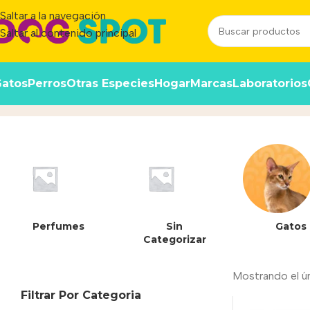
Saltar a la navegación
Saltar al contenido principal
atos
Perros
Otras Especies
Hogar
Marcas
Laboratorios
756058845703
Inicio
/
Producto
Perfumes
Sin
Gatos
Categorizar
Mostrando el ú
Filtrar Por Categoria