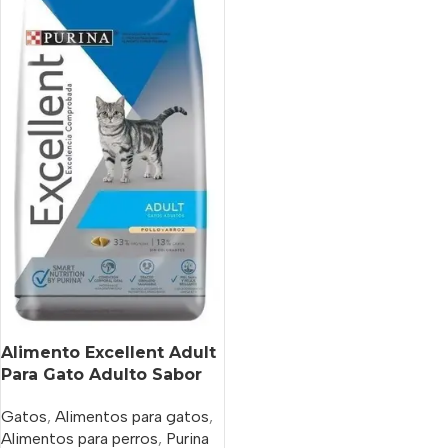
Alimento Excellent Adult
Para Gato Adulto Sabor
Pollo Y Arroz En Bolsa De
Gatos
,
Alimentos para gatos
,
7.5 kg
Alimentos para perros
,
Purina