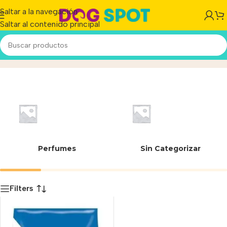
Saltar a la navegación
Saltar al contenido principal
7613034742964
Inicio
/
Producto
Perfumes
Sin Categorizar
Filters