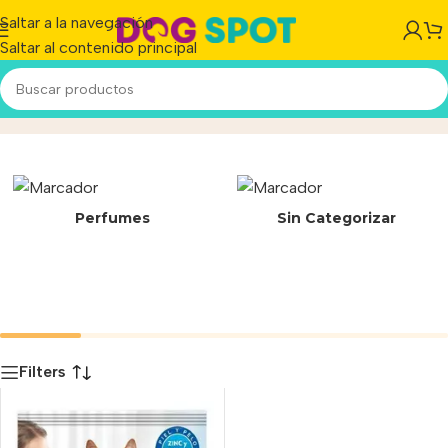
Saltar a la navegación
Saltar al contenido principal
7613034872463
Inicio
/
Producto
Perfumes
Sin Categorizar
Filters