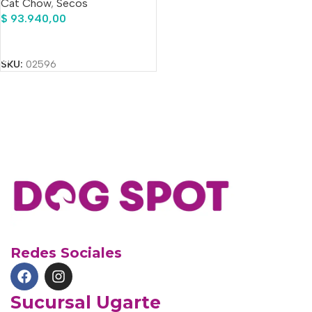
Cat Chow
,
Secos
Pollo En Bolsa De 15 kg
$
93.940,00
Añadir Al Carrito
SKU:
02596
Redes Sociales
Sucursal Ugarte