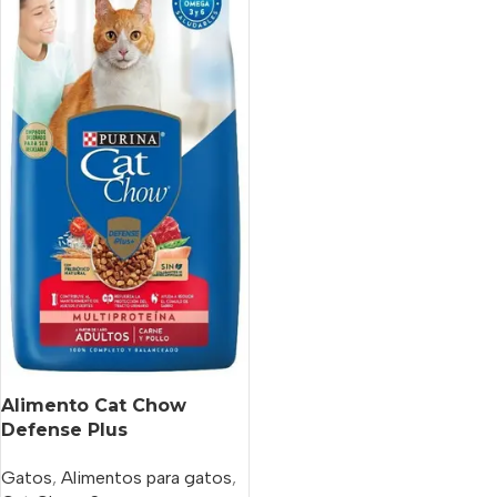
Alimento Cat Chow
Defense Plus
Multiproteína Para Gato
Gatos
,
Alimentos para gatos
,
Adulto Sabor Carne Y