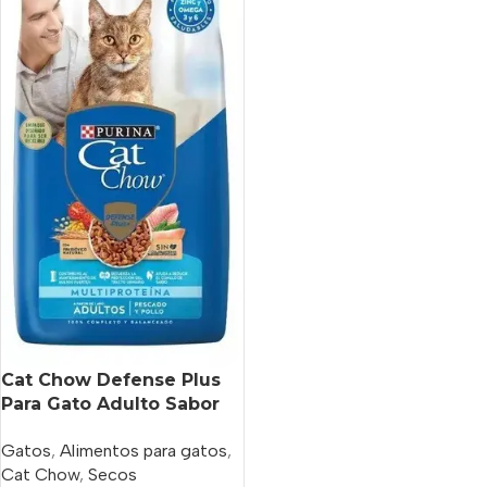
Cat Chow Defense Plus
Para Gato Adulto Sabor
Pescado Y Pollo En Bolsa
Gatos
,
Alimentos para gatos
,
De 15 kg
Cat Chow
,
Secos