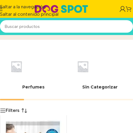
Saltar a la navegación
Saltar al contenido principal
7613034875020
Inicio
/
Producto
Perfumes
Sin Categorizar
Filters