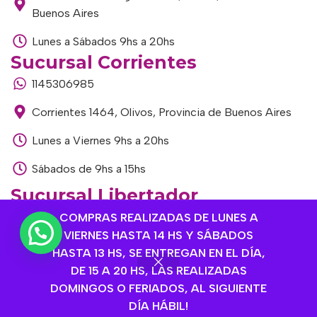
Buenos Aires
Lunes a Sábados 9hs a 20hs
Sucursal Corrientes
1145306985
Corrientes 1464, Olivos, Provincia de Buenos Aires
Lunes a Viernes 9hs a 20hs
Sábados de 9hs a 15hs
Sucursal Libertador
1168893524
COMPRAS REALIZADAS DE LUNES A
VIERNES HASTA 14 HS Y SÁBADOS
Av. del Libertador 1915, Vte. López, Provincia de
HASTA 13 HS, SE ENTREGAN EN EL DÍA,
Buenos Aires
DE 15 A 20 HS, LAS REALIZADAS
DOMINGOS O FERIADOS, AL SIGUIENTE
Lunes a Viernes de 9hs a 13hs / 16hs a 20hs
DÍA HÁBIL!