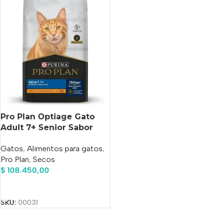
Pro Plan Optiage Gato
Adult 7+ Senior Sabor
Pollo x 7.5 kg
Gatos
,
Alimentos para gatos
,
Pro Plan
,
Secos
$
108.450,00
Añadir Al Carrito
SKU:
00031