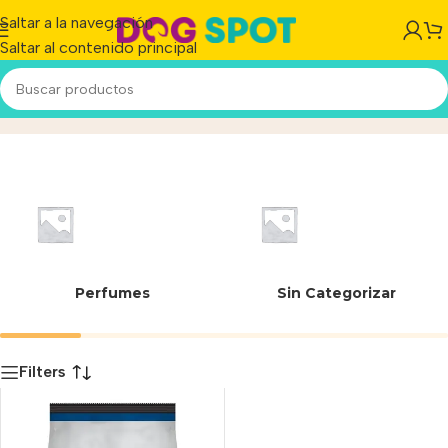
Saltar a la navegación
Saltar al contenido principal
7613035409514
Inicio
/
Producto
Perfumes
Sin Categorizar
Filters