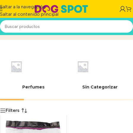
Saltar a la navegación
Saltar al contenido principal
7613039947692
Inicio
/
Producto
Perfumes
Sin Categorizar
Filters