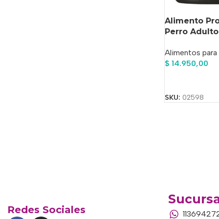
Alimento Pro
Perro Adult
Pollo En Bol
Alimentos para
$
14.950,00
Añadir Al Carrit
SKU:
02598
Sucursa
Redes Sociales
11369427