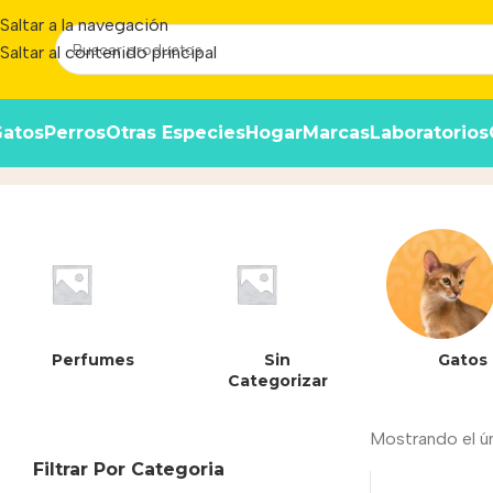
Saltar a la navegación
Saltar al contenido principal
atos
Perros
Otras Especies
Hogar
Marcas
Laboratorios
7613287029164
Inicio
/
Producto
Perfumes
Sin
Gatos
Categorizar
Mostrando el ú
Filtrar Por Categoria