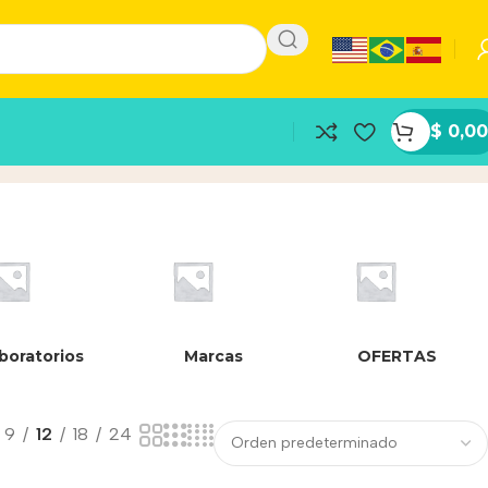
$
0,00
boratorios
Marcas
OFERTAS
9
12
18
24