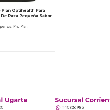
 Plan Optihealth Para
o De Raza Pequeña Sabor
sa De 1 kg
 perros
,
Pro Plan
o
l Ugarte
Sucursal Corrien
25
1145306985