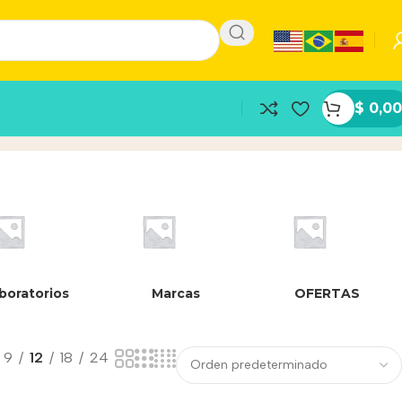
$
0,00
boratorios
Marcas
OFERTAS
9
12
18
24