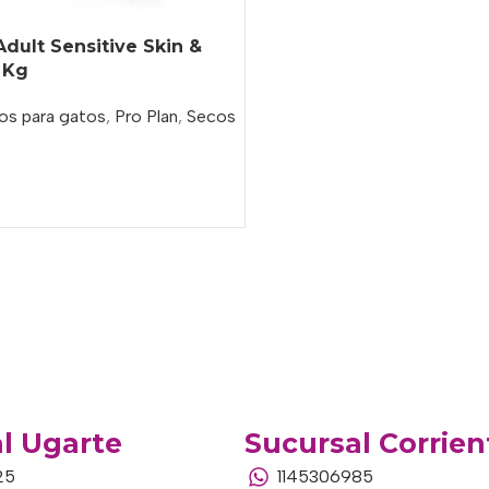
Adult Sensitive Skin &
 Kg
os para gatos
,
Pro Plan
,
Secos
o
l Ugarte
Sucursal Corrien
25
1145306985