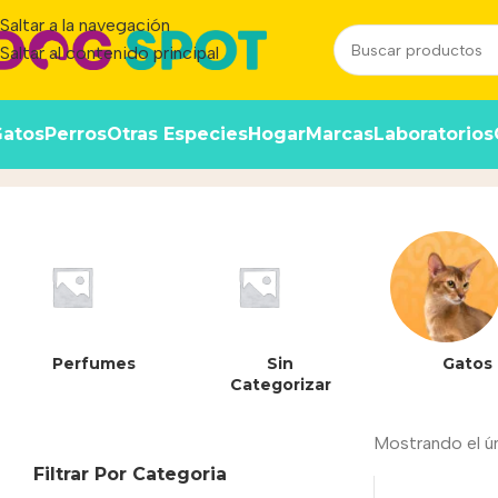
Saltar a la navegación
Saltar al contenido principal
atos
Perros
Otras Especies
Hogar
Marcas
Laboratorios
7613287414120
Inicio
/
Producto
Perfumes
Sin
Gatos
Categorizar
Mostrando el ú
Filtrar Por Categoria