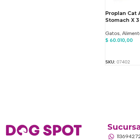
Proplan Cat 
Stomach X 3
Gatos
,
Aliment
$
60.010,00
Añadir Al Carrit
SKU:
07402
Sucursa
11369427