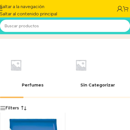
Saltar a la navegación
Saltar al contenido principal
7613287613189
Inicio
/
Producto
Perfumes
Sin Categorizar
Filters