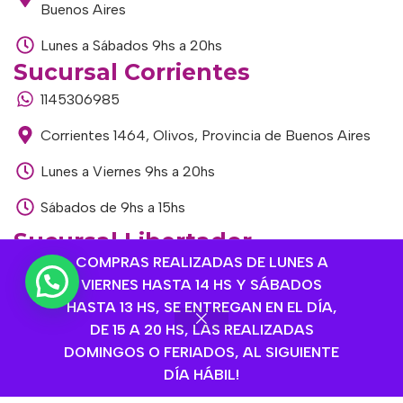
Buenos Aires
Lunes a Sábados 9hs a 20hs
Sucursal Corrientes
1145306985
Corrientes 1464, Olivos, Provincia de Buenos Aires
Lunes a Viernes 9hs a 20hs
Sábados de 9hs a 15hs
Sucursal Libertador
COMPRAS REALIZADAS DE LUNES A
1168893524
VIERNES HASTA 14 HS Y SÁBADOS
Av. del Libertador 1915, Vte. López, Provincia de
HASTA 13 HS, SE ENTREGAN EN EL DÍA,
Buenos Aires
DE 15 A 20 HS, LAS REALIZADAS
DOMINGOS O FERIADOS, AL SIGUIENTE
Lunes a Viernes de 9hs a 13hs / 16hs a 20hs
DÍA HÁBIL!
Sábados de 9hs a 15hs