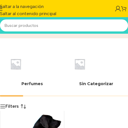
Saltar a la navegación
Saltar al contenido principal
7790000947025
Inicio
/
Producto
Perfumes
Sin Categorizar
Filters