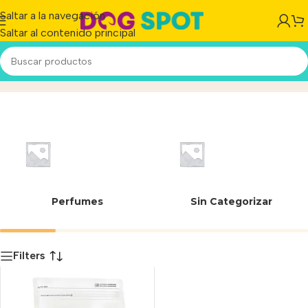
Saltar a la navegación
Saltar al contenido principal
7790187000049
Inicio
/
Producto
Perfumes
Sin Categorizar
Filters