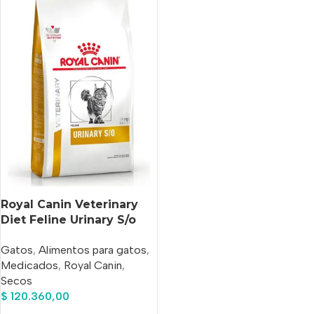
Royal Canin Veterinary
Diet Feline Urinary S/o
High Dilution Uhd x 7.5 kg
Gatos
,
Alimentos para gatos
,
Medicados
,
Royal Canin
,
Secos
$
120.360,00