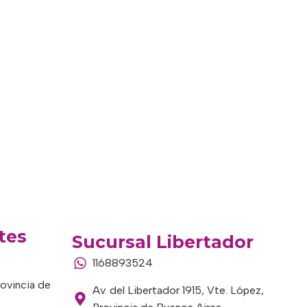
tes
Sucursal Libertador
1168893524
rovincia de
Av. del Libertador 1915, Vte. López,