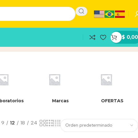
$
0,00
boratorios
Marcas
OFERTAS
9
12
18
24