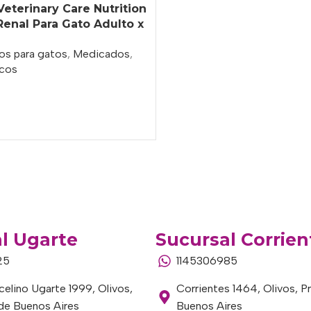
Veterinary Care Nutrition
 Renal Para Gato Adulto x
os para gatos
,
Medicados
,
cos
o
l Ugarte
Sucursal Corrien
25
1145306985
elino Ugarte 1999, Olivos,
Corrientes 1464, Olivos, P
 de Buenos Aires
Buenos Aires