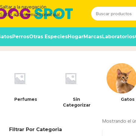
Saltar a la navegación
Saltar al contenido principal
atos
Perros
Otras Especies
Hogar
Marcas
Laboratorios
7790187341968
Inicio
/
Producto
Perfumes
Sin
Gatos
Categorizar
Mostrando el ú
Filtrar Por Categoria