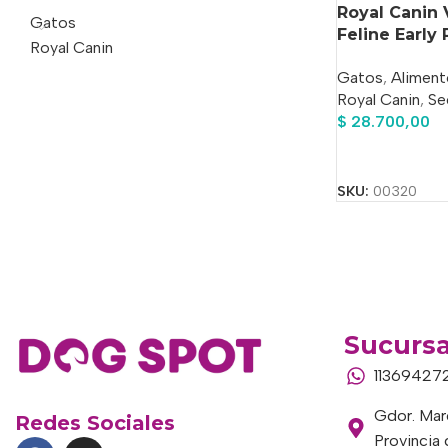
Royal Canin 
Gatos
Feline Early
Royal Canin
1.5 kg
Gatos
,
Aliment
Royal Canin
,
Se
$
28.700,00
Añadir Al Carrit
SKU:
00320
Sucursa
11369427
Gdor. Marc
Redes Sociales
Provincia