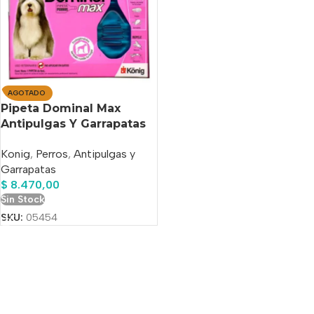
AGOTADO
Pipeta Dominal Max
Antipulgas Y Garrapatas
Perro De Mas 40 Kg
Konig
,
Perros
,
Antipulgas y
Garrapatas
$
8.470,00
Sin Stock
SKU:
05454