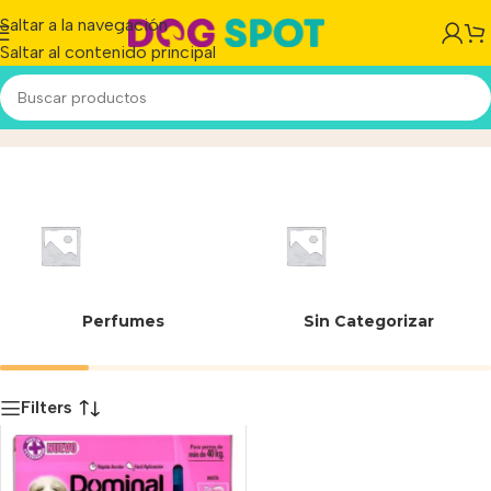
Saltar a la navegación
Saltar al contenido principal
7791432889044
Inicio
/
Producto
Perfumes
Sin Categorizar
Filters