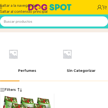
Saltar a la navegación
Saltar al contenido principal
7795628001043
Inicio
/
Producto
Perfumes
Sin Categorizar
Filters