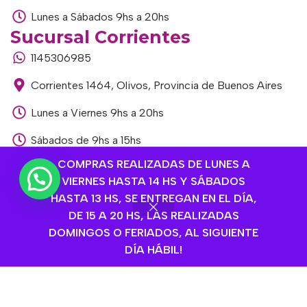
Lunes a Sábados 9hs a 20hs
Sucursal Corrientes
1145306985
Corrientes 1464, Olivos, Provincia de Buenos Aires
Lunes a Viernes 9hs a 20hs
Sábados de 9hs a 15hs
Sucursal Libertador
COMPRAS REALIZADAS DE LUNES A
VIERNES HASTA 14 HS Y SÁBADOS
1168893524
HASTA 13 HS, SE ENTREGAN EN EL DÍA,
Av. del Libertador 1915, Vte. López, Provincia de
DE 15 A 20 HS, LAS REALIZADAS
Buenos Aires
DOMINGOS O FERIADOS, AL SIGUIENTE
DÍA HÁBIL!
Lunes a Viernes de 9hs a 13hs / 16hs a 20hs
Sábados de 9hs a 15hs