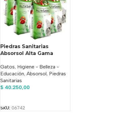
Piedras Sanitarias
Absorsol Alta Gama
Mañana Campo X 21.6 Kg
Gatos
,
Higiene - Belleza -
Educación
,
Absorsol
,
Piedras
Sanitarias
$
40.250,00
Añadir Al Carrito
SKU:
06742