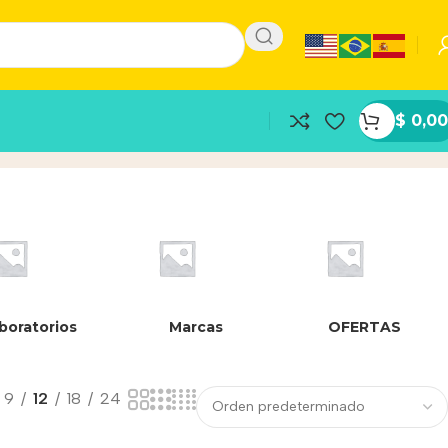
$
0,00
boratorios
Marcas
OFERTAS
9
12
18
24