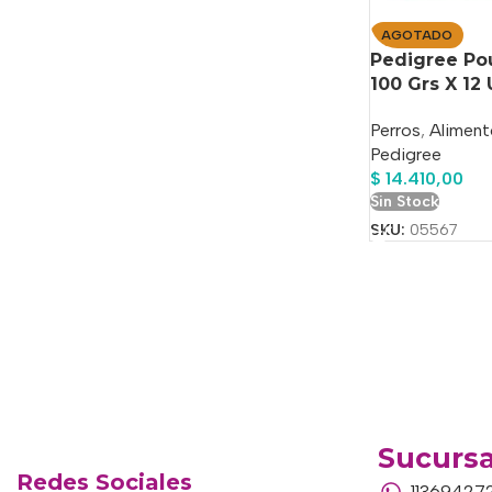
AGOTADO
Pedigree Pou
100 Grs X 12
Perros
,
Aliment
Pedigree
$
14.410,00
Sin Stock
SKU:
05567
Sucursa
Redes Sociales
11369427