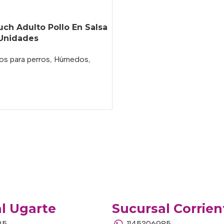
ch Adulto Pollo En Salsa
 Unidades
os para perros
,
Húmedos
,
l Ugarte
Sucursal Corrien
25
1145306985