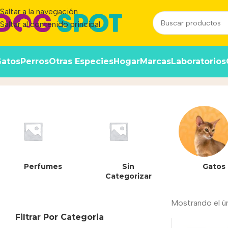
Saltar a la navegación
Saltar al contenido principal
atos
Perros
Otras Especies
Hogar
Marcas
Laboratorios
7797453000802
Inicio
/
Producto
Perfumes
Sin
Gatos
Categorizar
Mostrando el ú
Filtrar Por Categoria