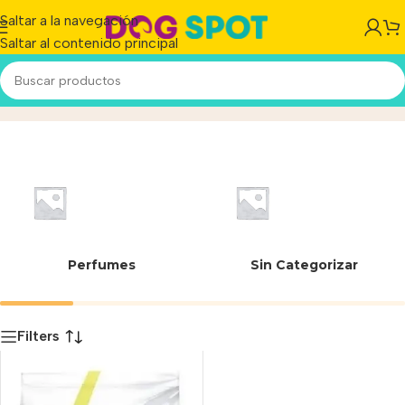
Saltar a la navegación
Saltar al contenido principal
7797453972772
Inicio
/
Producto
Perfumes
Sin Categorizar
Filters