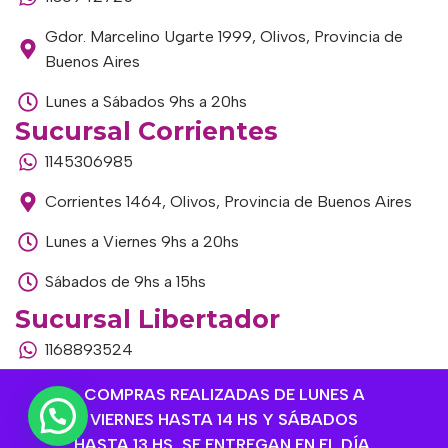
Gdor. Marcelino Ugarte 1999, Olivos, Provincia de
Buenos Aires
Lunes a Sábados 9hs a 20hs
Sucursal Corrientes
1145306985
Corrientes 1464, Olivos, Provincia de Buenos Aires
Lunes a Viernes 9hs a 20hs
Sábados de 9hs a 15hs
Sucursal Libertador
1168893524
Av. del Libertador 1915, Vte. López, Provincia de
COMPRAS REALIZADAS DE LUNES A
Buenos Aires
VIERNES HASTA 14 HS Y SÁBADOS
HASTA 13 HS, SE ENTREGAN EN EL DÍA,