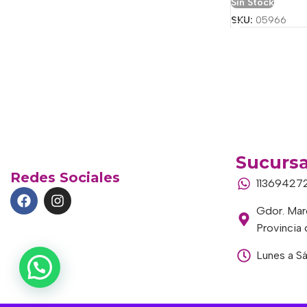
Sin Stock
SKU:
05966
Sucursa
Redes Sociales
11369427
Gdor. Marc
Provincia
Lunes a S