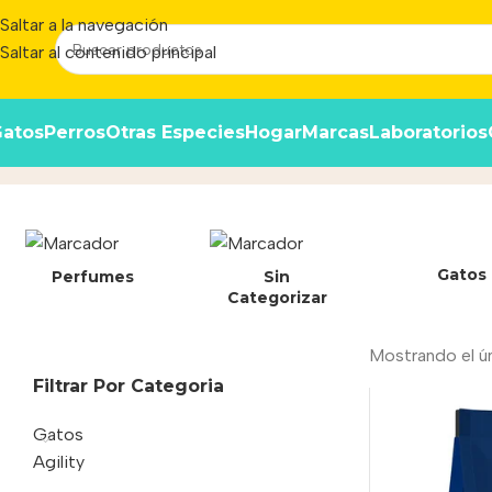
Saltar a la navegación
Saltar al contenido principal
atos
Perros
Otras Especies
Hogar
Marcas
Laboratorios
7798075341380
Inicio
/
Producto
Gatos
Perfumes
Sin
Categorizar
Mostrando el ú
Filtrar Por Categoria
Gatos
Agility