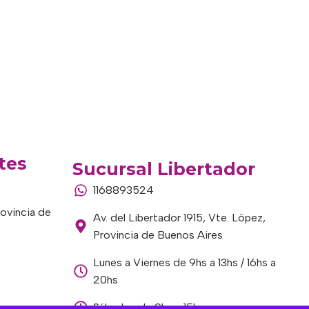
tes
Sucursal Libertador
1168893524
rovincia de
Av. del Libertador 1915, Vte. López,
Provincia de Buenos Aires
Lunes a Viernes de 9hs a 13hs / 16hs a
20hs
Sábados de 9hs a 15hs