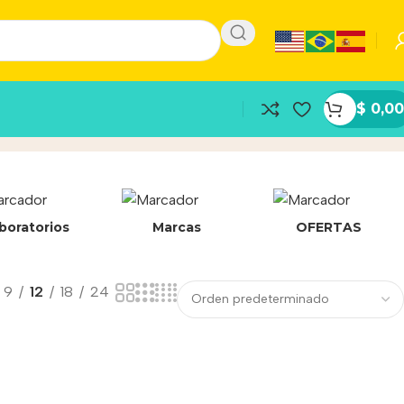
$
0,00
boratorios
Marcas
OFERTAS
9
12
18
24