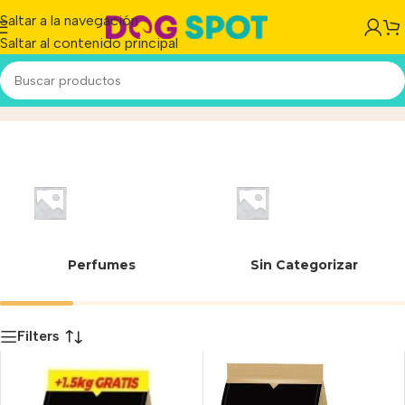
Saltar a la navegación
Saltar al contenido principal
7798307920789
Inicio
/
Producto
Perfumes
Sin Categorizar
Filters