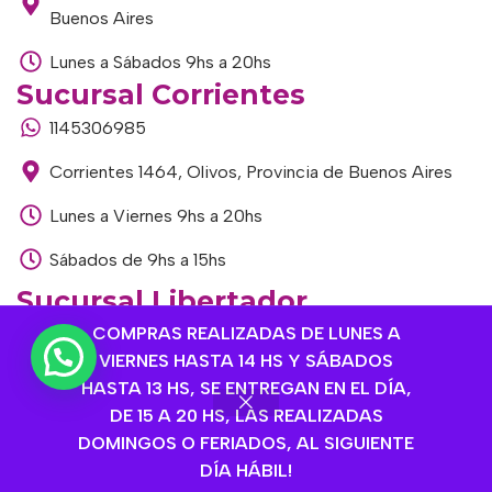
Buenos Aires
Lunes a Sábados 9hs a 20hs
Sucursal Corrientes
1145306985
Corrientes 1464, Olivos, Provincia de Buenos Aires
Lunes a Viernes 9hs a 20hs
Sábados de 9hs a 15hs
Sucursal Libertador
COMPRAS REALIZADAS DE LUNES A
1168893524
VIERNES HASTA 14 HS Y SÁBADOS
Av. del Libertador 1915, Vte. López, Provincia de
HASTA 13 HS, SE ENTREGAN EN EL DÍA,
Buenos Aires
DE 15 A 20 HS, LAS REALIZADAS
DOMINGOS O FERIADOS, AL SIGUIENTE
Lunes a Viernes de 9hs a 13hs / 16hs a 20hs
DÍA HÁBIL!