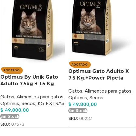
AGOTADO
AGOTADO
Optimus Gato Adulto X
Optimus By Unik Gato
7.5 Kg.+Power Pipeta
Adulto 7.5kg + 1.5 Kg
Antipulgas De Regalo!!
Gratis+Spotmax Pipeta
Gatos
,
Alimentos para gatos
,
Gatos
,
Alimentos para gatos
,
Antipulgas De Regalo!!
Optimus
,
Secos
Optimus
,
Secos
,
KG EXTRAS
$
49.800,00
$
49.800,00
Sin Stock
Sin Stock
SKU:
00237
SKU:
07573