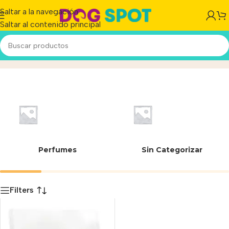
Saltar a la navegación
Saltar al contenido principal
7896181215370
Inicio
/
Producto
Perfumes
Sin Categorizar
Filters