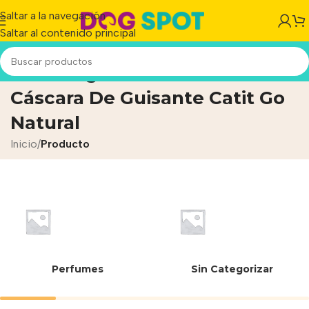
Saltar a la navegación
Saltar al contenido principal
Arena Aglomerante De
Cáscara De Guisante Catit Go
Natural
Inicio
/
Producto
Perfumes
Sin Categorizar