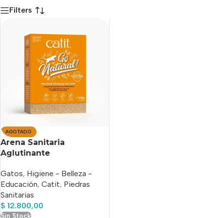
Filters
AGOTADO
Arena Sanitaria
Aglutinante
Biodegradable Para
Gatos
,
Higiene - Belleza -
Gatos Catit Go Natural
Educación
,
Catit
,
Piedras
Aroma Vainilla x 5,6 Kg
Sanitarias
$
12.800,00
Sin Stock