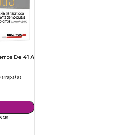
erros De 41 A
Garrapatas
o
rega