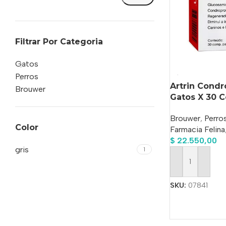
Filtrar Por Categoria
Gatos
Perros
Artrin Condr
Brouwer
Gatos X 30 
Brouwer
,
Perro
Color
Farmacia Felina
$
22.550,00
gris
1
Añadir Al Carrit
SKU:
07841