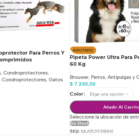
AGOTADO
oprotector Para Perros Y
Pipeta Power Ultra Para P
Comprimidos
60 Kg
s
,
Condroprotectores
,
Brouwer
,
Perros
,
Antipulgas y 
,
Condroprotectores
,
Gatos
$
7.330,00
Color
o
Añadir Al Carrit
Seleccione la ubicación de ent
Sin Stock
SKU:
MLA1539318841