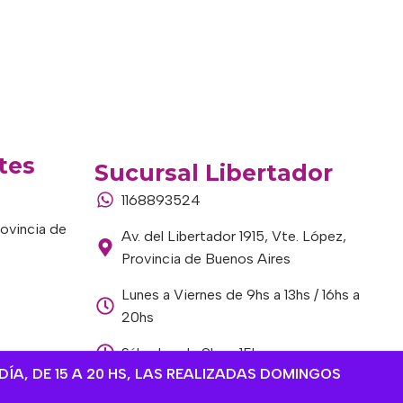
tes
Sucursal Libertador
1168893524
rovincia de
Av. del Libertador 1915, Vte. López,
Provincia de Buenos Aires
Lunes a Viernes de 9hs a 13hs / 16hs a
20hs
Sábados de 9hs a 15hs
DÍA, DE 15 A 20 HS, LAS REALIZADAS DOMINGOS