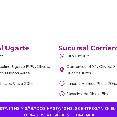
l Ugarte
Sucursal Corrien
25
1145306985
elino Ugarte 1999, Olivos,
Corrientes 1464, Olivos, P
 de Buenos Aires
Buenos Aires
ábados 9hs a 20hs
Lunes a Viernes 9hs a 20hs
Sábados de 9hs a 15hs
A 14 HS Y SÁBADOS HASTA 13 HS, SE ENTREGAN EN EL 
O FERIADOS, AL SIGUIENTE DÍA HÁBIL!