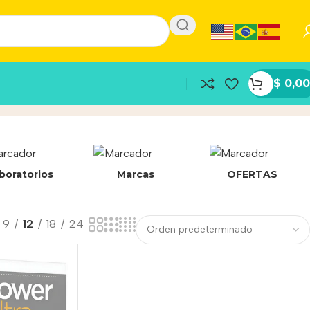
$
0,00
boratorios
Marcas
OFERTAS
9
12
18
24