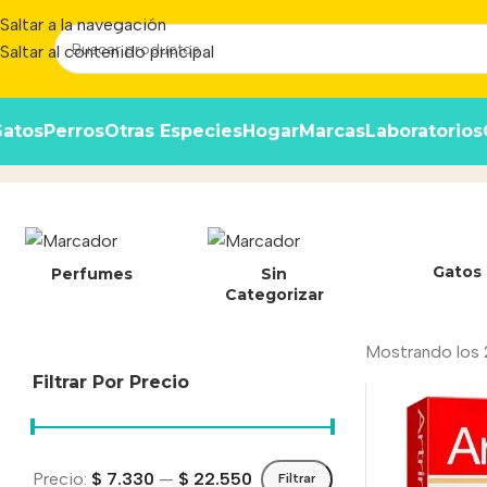
Saltar a la navegación
Saltar al contenido principal
atos
Perros
Otras Especies
Hogar
Marcas
Laboratorios
Brouwer
Inicio
/
Producto
Gatos
Perfumes
Sin
Categorizar
Mostrando los 
Filtrar Por Precio
Precio:
$ 7.330
—
$ 22.550
Filtrar