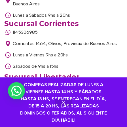
Buenos Aires
Lunes a Sábados 9hs a 20hs
Sucursal Corrientes
1145306985
Corrientes 1464, Olivos, Provincia de Buenos Aires
Lunes a Viernes 9hs a 20hs
Sábados de 9hs a 15hs
Sucursal Libertador
COMPRAS REALIZADAS DE LUNES A
1168893524
VIERNES HASTA 14 HS Y SÁBADOS
Av. del Libertador 1915, Vte. López, Provincia de
HASTA 13 HS, SE ENTREGAN EN EL DÍA,
Buenos Aires
DE 15 A 20 HS, LAS REALIZADAS
DOMINGOS O FERIADOS, AL SIGUIENTE
Lunes a Viernes de 9hs a 13hs / 16hs a 20hs
DÍA HÁBIL!
Sábados de 9hs a 15hs