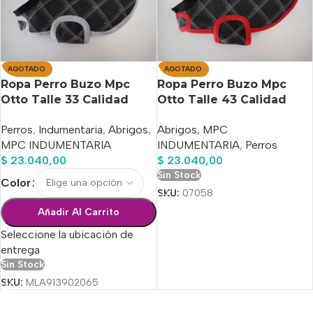
AGOTADO
AGOTADO
Ropa Perro Buzo Mpc
Ropa Perro Buzo Mpc
Otto Talle 33 Calidad
Otto Talle 43 Calidad
Premium
Premium
Perros
,
Indumentaria
,
Abrigos
,
Abrigos
,
MPC
MPC INDUMENTARIA
INDUMENTARIA
,
Perros
$
23.040,00
$
23.040,00
Sin Stock
Color
SKU:
07058
Añadir Al Carrito
Seleccione la ubicación de
entrega
Sin Stock
SKU:
MLA913902065