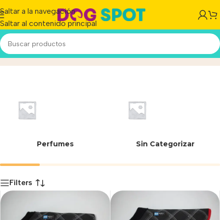
Saltar a la navegación
Saltar al contenido principal
Buzo Otto
Inicio
/
Producto
Perfumes
Sin Categorizar
Filters