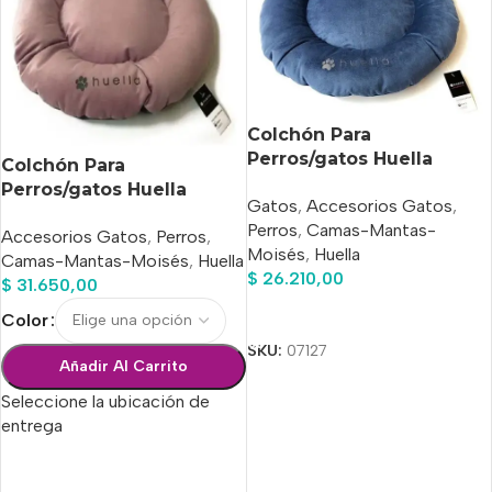
Colchón Para
Perros/gatos Huella
Colchón Para
Circular 3 (12×56 Cm)
Perros/gatos Huella
Gatos
,
Accesorios Gatos
,
Circular 3 (12×56 Cm)
Perros
,
Camas-Mantas-
Accesorios Gatos
,
Perros
,
Moisés
,
Huella
Camas-Mantas-Moisés
,
Huella
$
26.210,00
$
31.650,00
Añadir Al Carrito
Color
SKU:
07127
Añadir Al Carrito
Seleccione la ubicación de
entrega
Seleccionar Opciones