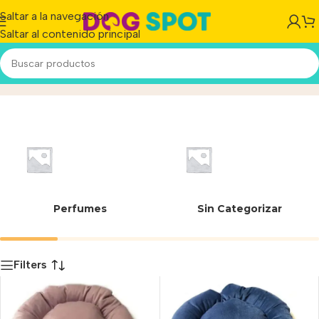
Saltar a la navegación
Saltar al contenido principal
Circular N°3
Inicio
/
Producto
Perfumes
Sin Categorizar
Filters