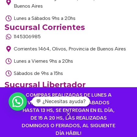
Buenos Aires
Lunes a Sábados 9hs a 20hs
Sucursal Corrientes
1145306985
Corrientes 1464, Olivos, Provincia de Buenos Aires
Lunes a Viernes 9hs a 20hs
Sábados de 9hs a 15hs
Sucursal Libertador
1168893524
COMPRAS REALIZADAS DE LUNES A
💬 ¿Necesitas ayuda?
VIERNES HASTA 14 HS Y SÁBADOS
Av. del Libertador 1915, Vte. López, Provincia de
HASTA 13 HS, SE ENTREGAN EN EL DÍA,
Buenos Aires
DE 15 A 20 HS, LAS REALIZADAS
DOMINGOS O FERIADOS, AL SIGUIENTE
Lunes a Viernes de 9hs a 13hs / 16hs a 20hs
DÍA HÁBIL!