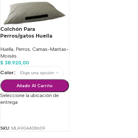
Colchón Para
Perros/gatos Huella
Venecia Summer N°4
Huella
,
Perros
,
Camas-Mantas-
Moisés
$
38.920,00
Color
Añadir Al Carrito
Seleccione la ubicación de
entrega
Seleccionar Opciones
SKU:
MLA904408609