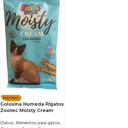
AGOTADO
Golosina Humeda P/gatos
Zootec Moisty Cream
Colageno X 75 Gs
Gatos
,
Alimentos para gatos
,