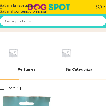
Saltar a la navegación
Saltar al contenido principal
cuidado piel y pelaje
Inicio
/
Producto
Perfumes
Sin Categorizar
Filters