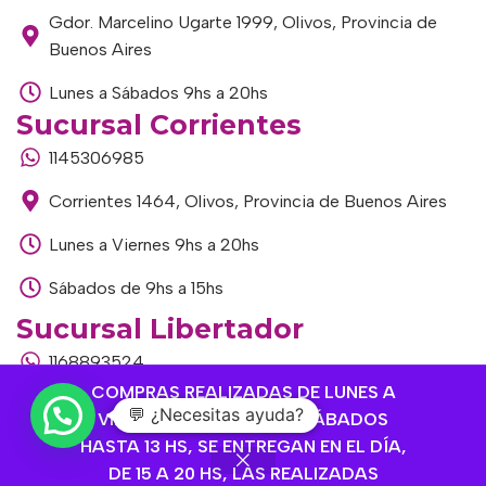
Gdor. Marcelino Ugarte 1999, Olivos, Provincia de
Buenos Aires
Lunes a Sábados 9hs a 20hs
Sucursal Corrientes
1145306985
Corrientes 1464, Olivos, Provincia de Buenos Aires
Lunes a Viernes 9hs a 20hs
Sábados de 9hs a 15hs
Sucursal Libertador
1168893524
COMPRAS REALIZADAS DE LUNES A
Av. del Libertador 1915, Vte. López, Provincia de
💬 ¿Necesitas ayuda?
VIERNES HASTA 14 HS Y SÁBADOS
Buenos Aires
HASTA 13 HS, SE ENTREGAN EN EL DÍA,
DE 15 A 20 HS, LAS REALIZADAS
Lunes a Viernes de 9hs a 13hs / 16hs a 20hs