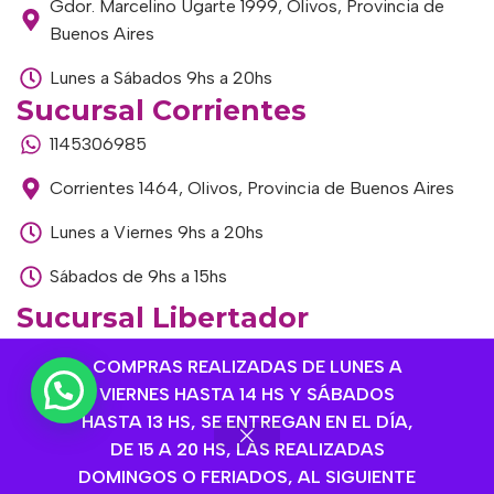
Gdor. Marcelino Ugarte 1999, Olivos, Provincia de
Buenos Aires
Lunes a Sábados 9hs a 20hs
Sucursal Corrientes
1145306985
Corrientes 1464, Olivos, Provincia de Buenos Aires
Lunes a Viernes 9hs a 20hs
Sábados de 9hs a 15hs
Sucursal Libertador
1168893524
COMPRAS REALIZADAS DE LUNES A
VIERNES HASTA 14 HS Y SÁBADOS
Av. del Libertador 1915, Vte. López, Provincia de
HASTA 13 HS, SE ENTREGAN EN EL DÍA,
Buenos Aires
DE 15 A 20 HS, LAS REALIZADAS
Lunes a Viernes de 9hs a 13hs / 16hs a 20hs
DOMINGOS O FERIADOS, AL SIGUIENTE