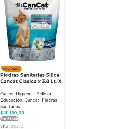
AGOTADO
Piedras Sanitarias Silica
Cancat Clasica x 3.8 Lt. X
8 Unidades
Gatos
,
Higiene - Belleza -
Educación
,
Cancat
,
Piedras
Sanitarias
$
111.130,00
Sin Stock
SKU:
05375