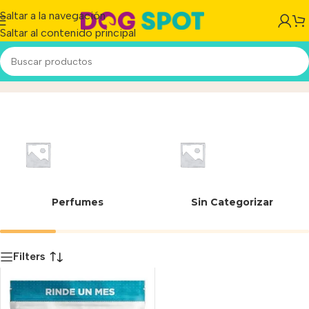
Saltar a la navegación
Saltar al contenido principal
Gel Silica
Inicio
/
Producto
Perfumes
Sin Categorizar
Filters