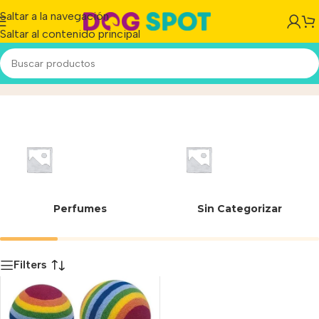
Saltar a la navegación
Saltar al contenido principal
Goma EVA
Inicio
/
Producto
Perfumes
Sin Categorizar
Filters