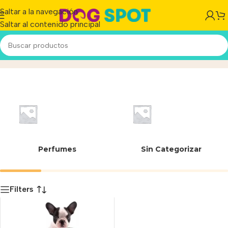
Saltar a la navegación
Saltar al contenido principal
GRIS/VERDE
Inicio
/
Producto
Perfumes
Sin Categorizar
Filters