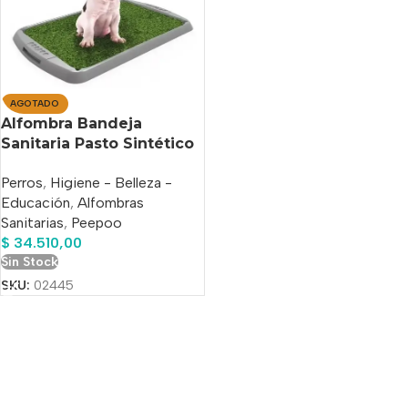
AGOTADO
Alfombra Bandeja
Sanitaria Pasto Sintético
Peepoo Perro Grande
Perros
,
Higiene - Belleza -
Economica
Educación
,
Alfombras
Sanitarias
,
Peepoo
$
34.510,00
Sin Stock
SKU:
02445