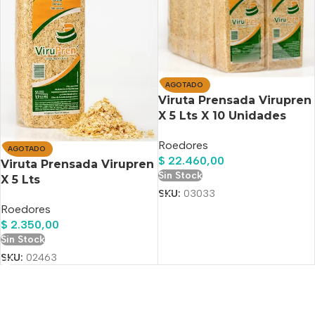
AGOTADO
Viruta Prensada Virupren
X 5 Lts X 10 Unidades
Roedores
AGOTADO
$
22.460,00
Viruta Prensada Virupren
Sin Stock
X 5 Lts
SKU:
03033
Roedores
$
2.350,00
Sin Stock
SKU:
02463