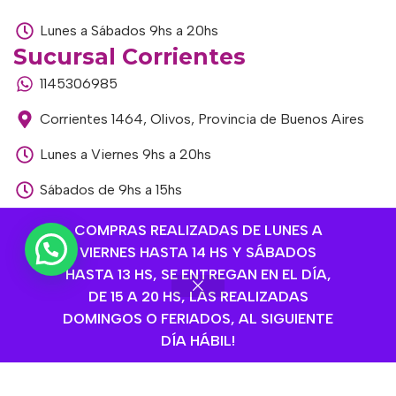
Lunes a Sábados 9hs a 20hs
Sucursal Corrientes
1145306985
Corrientes 1464, Olivos, Provincia de Buenos Aires
Lunes a Viernes 9hs a 20hs
Sábados de 9hs a 15hs
Sucursal Libertador
COMPRAS REALIZADAS DE LUNES A
1168893524
VIERNES HASTA 14 HS Y SÁBADOS
HASTA 13 HS, SE ENTREGAN EN EL DÍA,
Av. del Libertador 1915, Vte. López, Provincia de
DE 15 A 20 HS, LAS REALIZADAS
Buenos Aires
DOMINGOS O FERIADOS, AL SIGUIENTE
DÍA HÁBIL!
Lunes a Viernes de 9hs a 13hs / 16hs a 20hs
Sábados de 9hs a 15hs