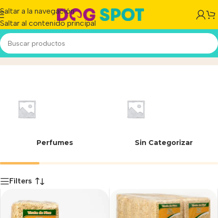
Saltar a la navegación
Saltar al contenido principal
Hamsters
Inicio
/
Producto
Perfumes
Sin Categorizar
Filters