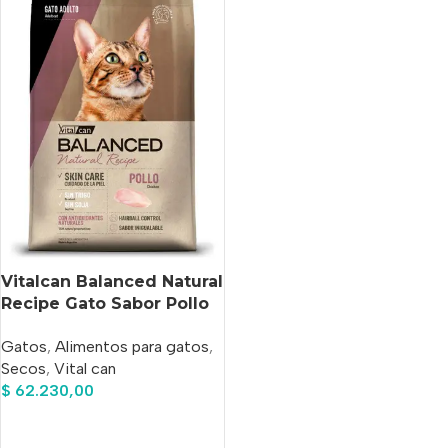
Vitalcan Balanced Natural
Recipe Gato Sabor Pollo
Adulto x 7,5 Kg
Gatos
,
Alimentos para gatos
,
Secos
,
Vital can
$
62.230,00
Añadir Al Carrito