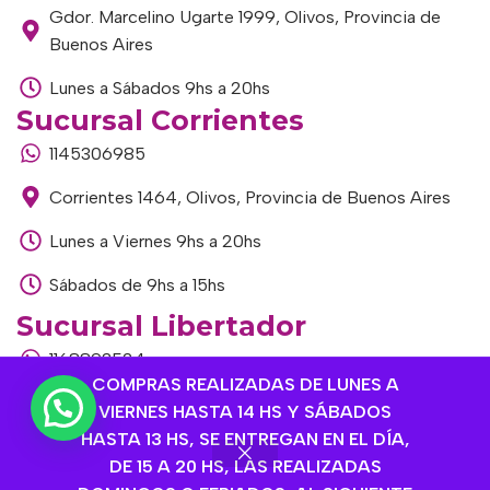
Gdor. Marcelino Ugarte 1999, Olivos, Provincia de
Buenos Aires
Lunes a Sábados 9hs a 20hs
Sucursal Corrientes
1145306985
Corrientes 1464, Olivos, Provincia de Buenos Aires
Lunes a Viernes 9hs a 20hs
Sábados de 9hs a 15hs
Sucursal Libertador
1168893524
COMPRAS REALIZADAS DE LUNES A
Av. del Libertador 1915, Vte. López, Provincia de
VIERNES HASTA 14 HS Y SÁBADOS
Buenos Aires
HASTA 13 HS, SE ENTREGAN EN EL DÍA,
DE 15 A 20 HS, LAS REALIZADAS
Lunes a Viernes de 9hs a 13hs / 16hs a 20hs