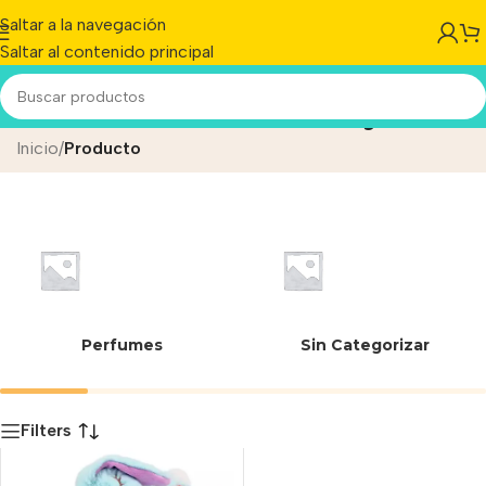
Saltar a la navegación
Saltar al contenido principal
Heart Beat Warm Bunny
Inicio
/
Producto
Perfumes
Sin Categorizar
Filters