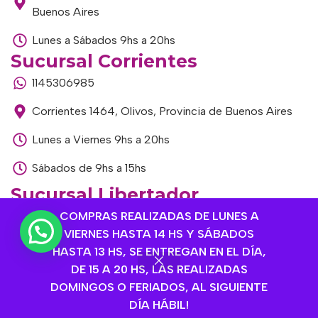
Buenos Aires
Lunes a Sábados 9hs a 20hs
Sucursal Corrientes
1145306985
Corrientes 1464, Olivos, Provincia de Buenos Aires
Lunes a Viernes 9hs a 20hs
Sábados de 9hs a 15hs
Sucursal Libertador
COMPRAS REALIZADAS DE LUNES A
1168893524
VIERNES HASTA 14 HS Y SÁBADOS
Av. del Libertador 1915, Vte. López, Provincia de
HASTA 13 HS, SE ENTREGAN EN EL DÍA,
Buenos Aires
DE 15 A 20 HS, LAS REALIZADAS
DOMINGOS O FERIADOS, AL SIGUIENTE
Lunes a Viernes de 9hs a 13hs / 16hs a 20hs
DÍA HÁBIL!