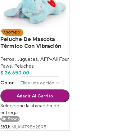
AGOTADO
Peluche De Mascota
Térmico Con Vibración
Calma Ansiedad Afp
Perros
,
Juguetes
,
AFP-All Four
Paws
,
Peluches
$
36.650,00
Color
Añadir Al Carrito
Seleccione la ubicación de
entrega
Sin Stock
SKU:
MLA1479862895