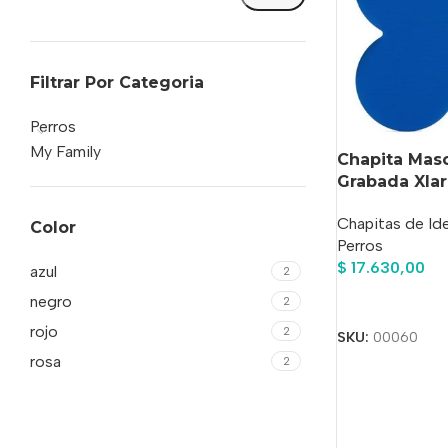
Filtrar Por Categoria
Perros
My Family
Chapita Mas
Grabada Xlar
Chapitas de Ide
Color
Perros
$
17.630,00
azul
2
negro
Añadir Al Carrit
2
rojo
2
SKU:
00060
rosa
2