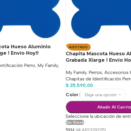
cota Hueso Aluminio
AGOTADO
ge ! Envío Hoy!!
Chapita Mascota Hueso A
Grabada Xlarge ! Envío Ho
ntificación Perro
,
My Family
,
My Family
,
Perros
,
Accesorios 
Chapitas de Identificación Per
$
25.590,00
o
Color
Añadir Al Carrit
Seleccione la ubicación de ent
Sin Stock
SKU:
MLA1123392251