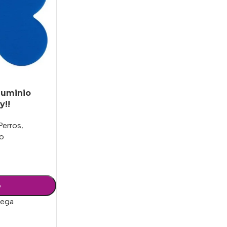
luminio
y!!
Perros
,
ro
o
rega