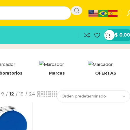
$
0,00
boratorios
Marcas
OFERTAS
9
12
18
24