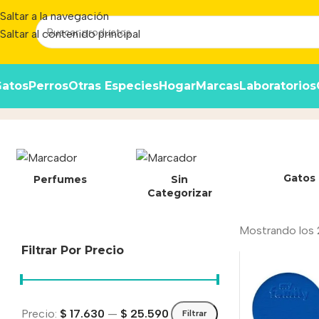
Saltar a la navegación
Saltar al contenido principal
atos
Perros
Otras Especies
Hogar
Marcas
Laboratorios
HUESO ALUMINIO XLARGE
Inicio
/
Pro
Gatos
Perfumes
Sin
Categorizar
Mostrando los 
Filtrar Por Precio
Precio:
$ 17.630
—
$ 25.590
Filtrar