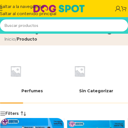
Saltar a la navegación
Saltar al contenido principal
Huevos y Larvas de las Pulgas
Inicio
/
Producto
Perfumes
Sin Categorizar
Filters