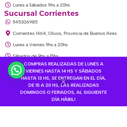
Lunes a Sábados 9hs a 20hs
Sucursal Corrientes
1145306985
Corrientes 1464, Olivos, Provincia de Buenos Aires
Lunes a Viernes 9hs a 20hs
Sábados de 9hs a 15hs
COMPRAS REALIZADAS DE LUNES A
Sucursal Libertador
VIERNES HASTA 14 HS Y SÁBADOS
1168893524
HASTA 13 HS, SE ENTREGAN EN EL DÍA,
DE 15 A 20 HS, LAS REALIZADAS
Av. del Libertador 1915, Vte. López, Provincia de
DOMINGOS O FERIADOS, AL SIGUIENTE
Buenos Aires
DÍA HÁBIL!
Lunes a Viernes de 9hs a 13hs / 16hs a 20hs
Sábados de 9hs a 15hs