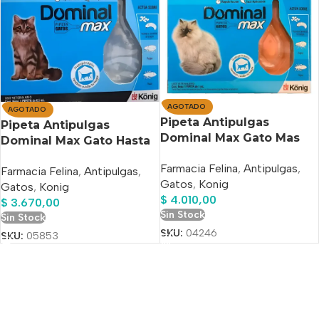
AGOTADO
AGOTADO
Pipeta Antipulgas
Pipeta Antipulgas
Dominal Max Gato Mas
Dominal Max Gato Hasta
De 4 Kg Naranja
4 Kg Plateado
Farmacia Felina
,
Antipulgas
,
Farmacia Felina
,
Antipulgas
,
Gatos
,
Konig
Gatos
,
Konig
$
4.010,00
$
3.670,00
Sin Stock
Sin Stock
SKU:
04246
SKU:
05853