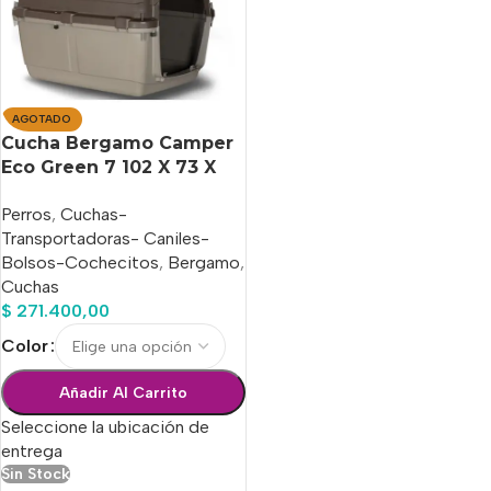
AGOTADO
Cucha Bergamo Camper
Eco Green 7 102 X 73 X
76,5 H Cm
Perros
,
Cuchas-
Transportadoras- Caniles-
Bolsos-Cochecitos
,
Bergamo
,
Cuchas
$
271.400,00
Color
Añadir Al Carrito
Seleccione la ubicación de
entrega
Sin Stock