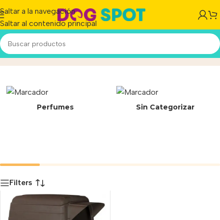
Saltar a la navegación
Saltar al contenido principal
Interior/Exterior
Inicio
/
Producto
Perfumes
Sin Categorizar
Filters