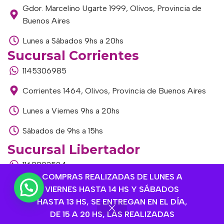
Gdor. Marcelino Ugarte 1999, Olivos, Provincia de
Buenos Aires
Lunes a Sábados 9hs a 20hs
Sucursal Corrientes
1145306985
Corrientes 1464, Olivos, Provincia de Buenos Aires
Lunes a Viernes 9hs a 20hs
Sábados de 9hs a 15hs
Sucursal Libertador
1168893524
COMPRAS REALIZADAS DE LUNES A
Av. del Libertador 1915, Vte. López, Provincia de
VIERNES HASTA 14 HS Y SÁBADOS
Buenos Aires
HASTA 13 HS, SE ENTREGAN EN EL DÍA,
DE 15 A 20 HS, LAS REALIZADAS
Lunes a Viernes de 9hs a 13hs / 16hs a 20hs