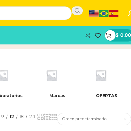
$
0,00
boratorios
Marcas
OFERTAS
9
12
18
24