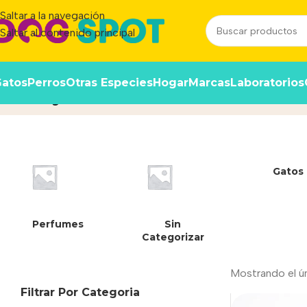
Saltar a la navegación
Saltar al contenido principal
atos
Perros
Otras Especies
Hogar
Marcas
Laboratorios
Jacky
Inicio
/
Producto
Gatos
Perfumes
Sin
Categorizar
Mostrando el ú
Filtrar Por Categoria