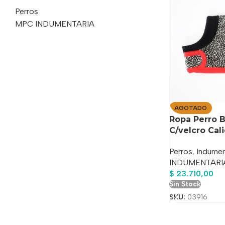
Perros
MPC INDUMENTARIA
AGOTADO
Ropa Perro B
C/velcro Ca
Perros
,
Indumen
INDUMENTARI
$
23.710,00
Sin Stock
SKU:
03916