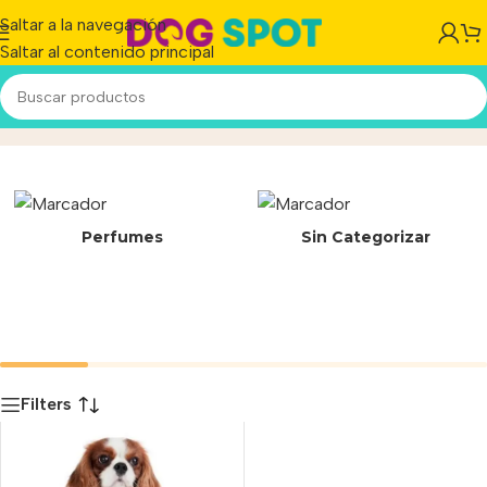
Saltar a la navegación
Saltar al contenido principal
Jesse
Inicio
/
Producto
Perfumes
Sin Categorizar
Filters