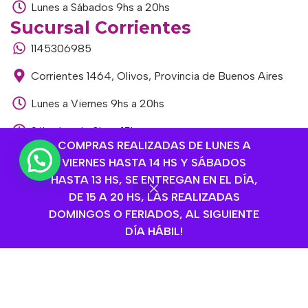
Lunes a Sábados 9hs a 20hs
Sucursal Corrientes
1145306985
Corrientes 1464, Olivos, Provincia de Buenos Aires
Lunes a Viernes 9hs a 20hs
Sábados de 9hs a 15hs
COMPRAS REALIZADAS DE LUNES A
Sucursal Libertador
VIERNES HASTA 14 HS Y SÁBADOS
1168893524
HASTA 13 HS, SE ENTREGAN EN EL DÍA,
DE 15 A 20 HS, LAS REALIZADAS
Av. del Libertador 1915, Vte. López, Provincia de
DOMINGOS O FERIADOS, AL SIGUIENTE
Buenos Aires
DÍA HÁBIL!
Lunes a Viernes de 9hs a 13hs / 16hs a 20hs
Sábados de 9hs a 15hs