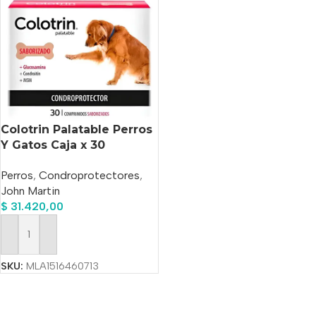
Colotrin Palatable Perros
Y Gatos Caja x 30
Comprimidos
Perros
,
Condroprotectores
,
John Martin
$
31.420,00
Añadir Al Carrito
SKU:
MLA1516460713