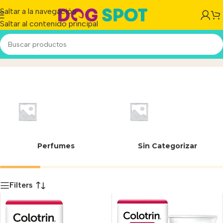
Saltar a la navegación
Saltar al contenido principal
John Martin
Inicio
/
Producto
Perfumes
Sin Categorizar
Filters