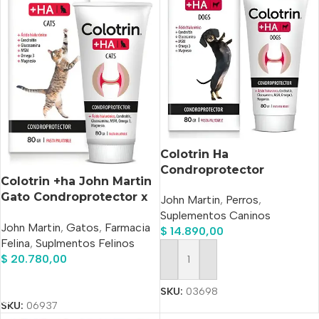
Colotrin Ha
Condroprotector
Colotrin +ha John Martin
Palatable Perros Pasta x
Gato Condroprotector x
John Martin
,
Perros
,
80grs
80gr
Suplementos Caninos
John Martin
,
Gatos
,
Farmacia
$
14.890,00
Felina
,
Suplmentos Felinos
$
20.780,00
Añadir Al Carrito
Añadir Al Carrito
SKU:
03698
SKU:
06937