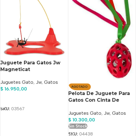
Juguete Para Gatos Jw
Magneticat
Juguetes Gato
,
Jw
,
Gatos
AGOTADO
$
16.950,00
Pelota De Juguete Para
Añadir Al Carrito
Gatos Con Cinta De
Fútbol Con Serpentina
SKU:
03567
Juguetes Gato
,
Jw
,
Gatos
Jw
$
10.300,00
Sin Stock
SKU:
04438