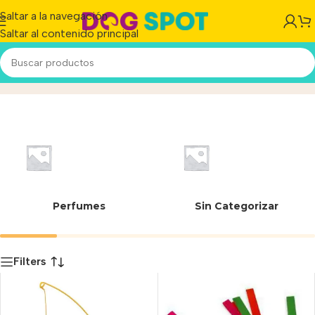
Saltar a la navegación
Saltar al contenido principal
JW
Inicio
/
Producto
Perfumes
Sin Categorizar
Filters