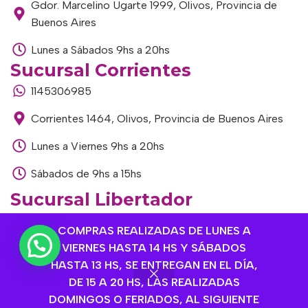
Gdor. Marcelino Ugarte 1999, Olivos, Provincia de
Buenos Aires
Lunes a Sábados 9hs a 20hs
Sucursal Corrientes
1145306985
Corrientes 1464, Olivos, Provincia de Buenos Aires
Lunes a Viernes 9hs a 20hs
Sábados de 9hs a 15hs
Sucursal Libertador
1168893524
COMPRAS REALIZADAS DE LUNES A
Av. del Libertador 1915, Vte. López, Provincia de
VIERNES HASTA 14 HS Y SÁBADOS
Buenos Aires
HASTA 13 HS, SE ENTREGAN EN EL DÍA,
DE 15 A 20 HS, LAS REALIZADAS
Lunes a Viernes de 9hs a 13hs / 16hs a 20hs
DOMINGOS O FERIADOS, AL SIGUIENTE