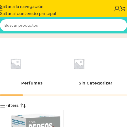
Saltar a la navegación
Saltar al contenido principal
Kualcos Laboratorios
Inicio
/
Producto
Perfumes
Sin Categorizar
Filters