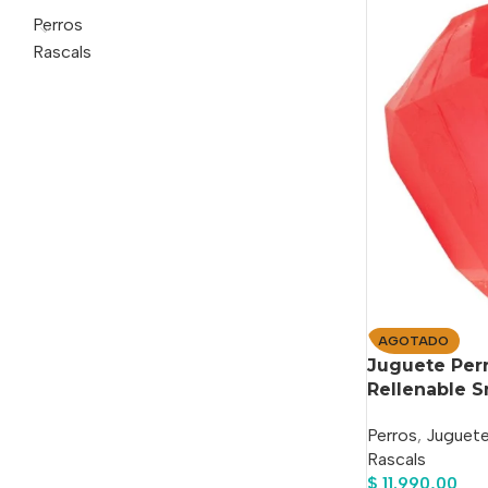
Perros
Rascals
AGOTADO
Juguete Per
Rellenable S
Perros
,
Juguet
Rascals
$
11.990,00