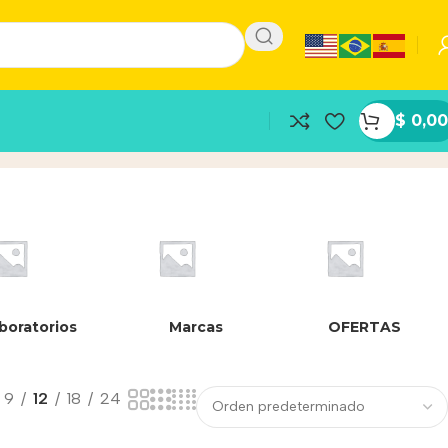
$
0,00
boratorios
Marcas
OFERTAS
9
12
18
24