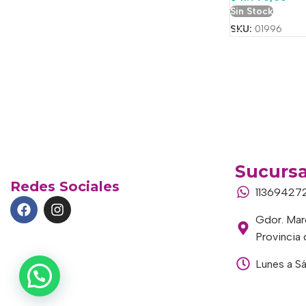
Sin Stock
SKU:
01996
Sucursa
Redes Sociales
11369427
Gdor. Marc
Provincia
Lunes a S