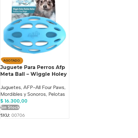
AGOTADO
Juguete Para Perros Afp
Meta Ball – Wiggle Holey
Roller M Azul
Juguetes
,
AFP-All Four Paws
,
Mordibles y Sonoros
,
Pelotas
$
16.300,00
Sin Stock
SKU:
00706