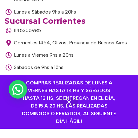
Lunes a Sábados 9hs a 20hs
Sucursal Corrientes
1145306985
Corrientes 1464, Olivos, Provincia de Buenos Aires
Lunes a Viernes 9hs a 20hs
Sábados de 9hs a 15hs
Sucursal Libertador
COMPRAS REALIZADAS DE LUNES A
1168893524
VIERNES HASTA 14 HS Y SÁBADOS
HASTA 13 HS, SE ENTREGAN EN EL DÍA,
Av. del Libertador 1915, Vte. López, Provincia de
DE 15 A 20 HS, LAS REALIZADAS
Buenos Aires
DOMINGOS O FERIADOS, AL SIGUIENTE
Lunes a Viernes de 9hs a 13hs / 16hs a 20hs
DÍA HÁBIL!
Sábados de 9hs a 15hs