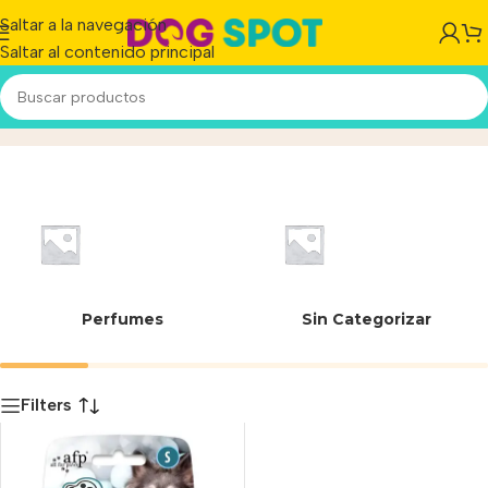
Saltar a la navegación
Saltar al contenido principal
Meta Ball
Inicio
/
Producto
Perfumes
Sin Categorizar
Filters