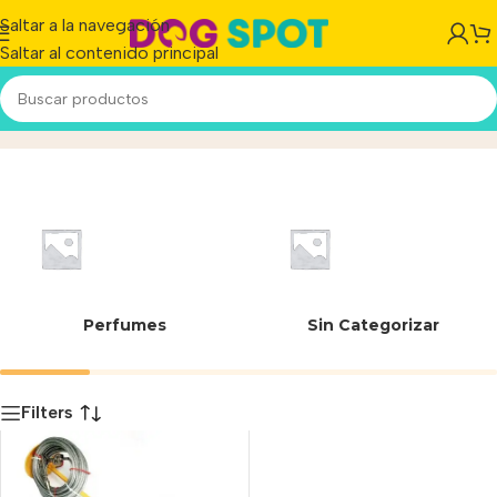
Saltar a la navegación
Saltar al contenido principal
METALICA
Inicio
/
Producto
Perfumes
Sin Categorizar
Filters