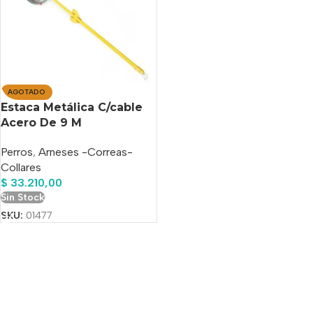
AGOTADO
Estaca Metálica C/cable
Acero De 9 M
Perros
,
Arneses -Correas-
Collares
$
33.210,00
Sin Stock
SKU:
01477